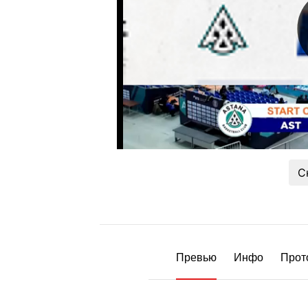
С
Превью
Инфо
Прот