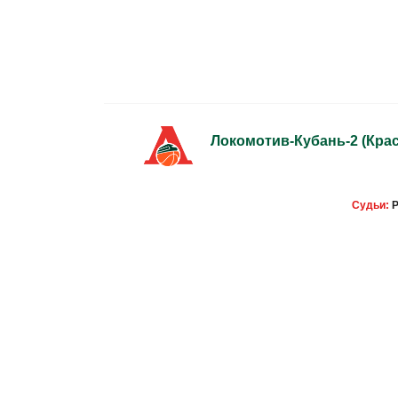
Локомотив-Кубань-2
(Кра
Судьи:
Р