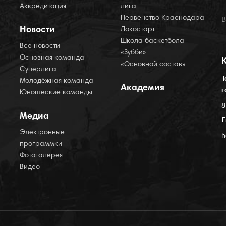
Аккредитация
лига
Первенство Краснодара
Новости
Локостарт
Школа баскетбола
Все новости
«Зубби»
Основная команда
«Основной состав»
Суперлига
Т
Молодёжная команда
Академия
г
Юношеские команды
8
Медиа
E
Электронные
h
программки
Фотогалерея
Видео