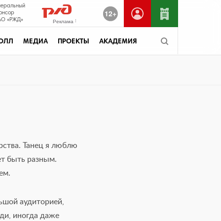
неральный
12+
онсор
О «РЖД»
Реклама
ОЛЛ
МЕДИА
ПРОЕКТЫ
АКАДЕМИЯ
рства. Танец я люблю
ет быть разным.
ем.
ьшой аудиторией,
уди, иногда даже