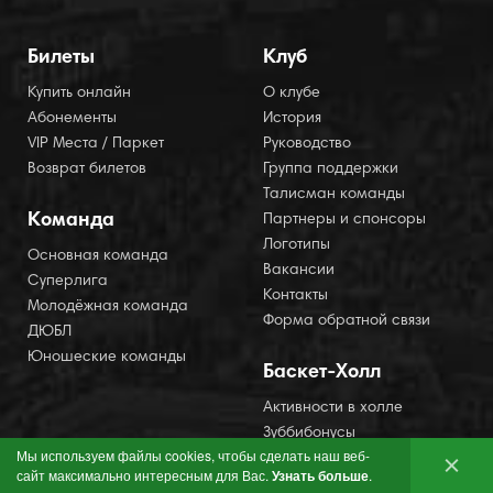
Билеты
Клуб
Купить онлайн
О клубе
Абонементы
История
VIP Места / Паркет
Руководство
Возврат билетов
Группа поддержки
Талисман команды
Команда
Партнеры и спонсоры
Логотипы
Основная команда
Вакансии
Суперлига
Контакты
Молодёжная команда
Форма обратной связи
ДЮБЛ
Юношеские команды
Баскет-Холл
Активности в холле
Зуббибонусы
Мы используем файлы cookies, чтобы сделать наш веб-
Шоу на арене
сайт максимально интересным для Вас.
Узнать больше
.
Фан-сектор