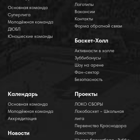
Логотипы
Основная команда
Вакансии
Суперлига
Контакты
Молодёжная команда
Форма обратной связи
ДЮБЛ
Юношеские команды
Баскет-Холл
Активности в холле
Зуббибонусы
Шоу на арене
Фан-сектор
Безопасность
Календарь
Проекты
Основная команда
ЛОКО СБОРЫ
Молодёжная команда
Локобаскет – Школьная
Аккредитация
лига
Первенство Краснодара
Новости
Локостарт