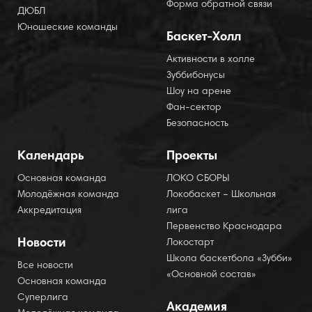
Форма обратной связи
ДЮБЛ
Юношеские команды
Баскет-Холл
Активности в холле
Зуббибонусы
Шоу на арене
Фан-сектор
Безопасность
Календарь
Проекты
Основная команда
ЛОКО СБОРЫ
Молодёжная команда
Локобаскет – Школьная
Аккредитация
лига
Первенство Краснодара
Новости
Локостарт
Школа баскетбола «Зубби»
Все новости
«Основной состав»
Основная команда
Суперлига
Академия