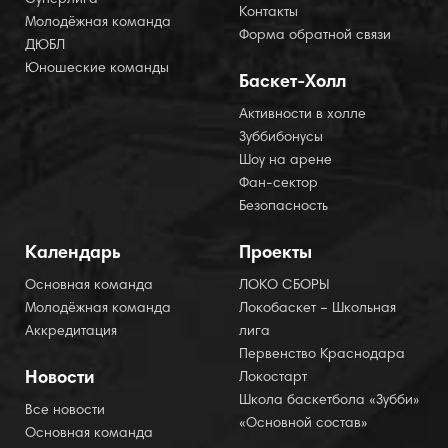
Суперлига
Контакты
Молодёжная команда
Форма обратной связи
ДЮБЛ
Юношеские команды
Баскет-Холл
Активности в холле
Зуббибонусы
Шоу на арене
Фан-сектор
Безопасность
Календарь
Проекты
Основная команда
ЛОКО СБОРЫ
Молодёжная команда
Локобаскет – Школьная
Аккредитация
лига
Первенство Краснодара
Новости
Локостарт
Школа баскетбола «Зубби»
Все новости
«Основной состав»
Основная команда