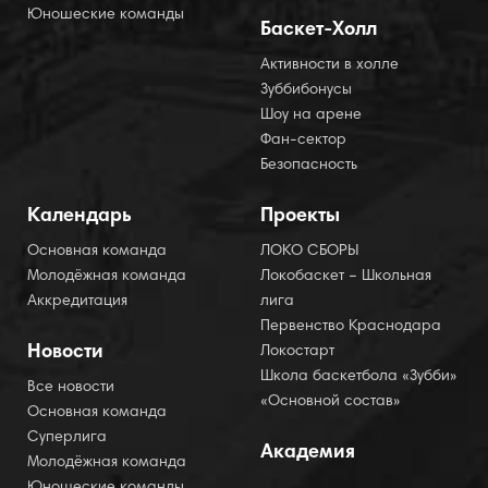
Юношеские команды
Баскет-Холл
Активности в холле
Зуббибонусы
Шоу на арене
Фан-сектор
Безопасность
Календарь
Проекты
Основная команда
ЛОКО СБОРЫ
Молодёжная команда
Локобаскет – Школьная
Аккредитация
лига
Первенство Краснодара
Новости
Локостарт
Школа баскетбола «Зубби»
Все новости
«Основной состав»
Основная команда
Суперлига
Академия
Молодёжная команда