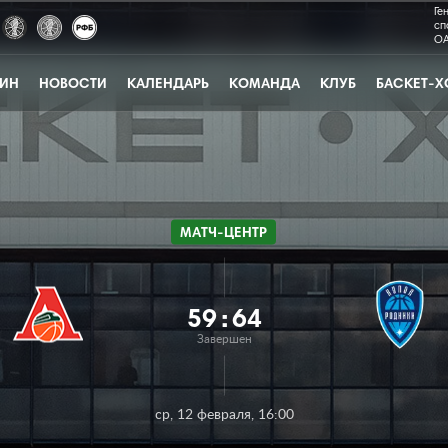
Ге
сп
ОА
ЗИН
НОВОСТИ
КАЛЕНДАРЬ
КОМАНДА
КЛУБ
БАСКЕТ-Х
МАТЧ-ЦЕНТР
59
:
64
Завершен
ср, 12 февраля, 16:00