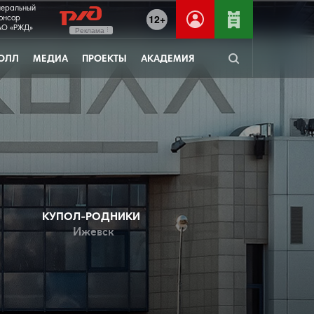
неральный
12+
онсор
О «РЖД»
Реклама
ОЛЛ
МЕДИА
ПРОЕКТЫ
АКАДЕМИЯ
КУПОЛ-РОДНИКИ
Ижевск