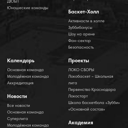
ДЮБЛ
Юношеские команды
Баскет-Холл
Активности в холле
Зуббибонусы
Шоу на арене
Фан-сектор
Безопасность
Календарь
Проекты
Основная команда
ЛОКО СБОРЫ
Молодёжная команда
Локобаскет – Школьная
Аккредитация
лига
Первенство Краснодара
Новости
Локостарт
Школа баскетбола «Зубби»
Все новости
«Основной состав»
Основная команда
Суперлига
Академия
Молодёжная команда