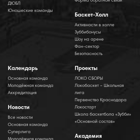
Форма обратной связи
ДЮБЛ
Юношеские команды
Баскет-Холл
Активности в холле
Зуббибонусы
Шоу на арене
Фан-сектор
Безопасность
Календарь
Проекты
Основная команда
ЛОКО СБОРЫ
Молодёжная команда
Локобаскет – Школьная
Аккредитация
лига
Первенство Краснодара
Новости
Локостарт
Школа баскетбола «Зубби»
Все новости
«Основной состав»
Основная команда
Суперлига
Академия
Молодёжная команда