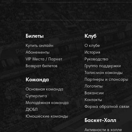
Билеты
Клуб
Купить онлайн
О клубе
Абонементы
История
VIP Места / Паркет
Руководство
Возврат билетов
Группа поддержки
Талисман команды
Команда
Партнеры и спонсоры
Логотипы
Основная команда
Вакансии
Суперлига
Контакты
Молодёжная команда
Форма обратной связи
ДЮБЛ
Юношеские команды
Баскет-Холл
Активности в холле