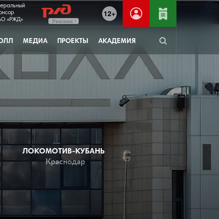
неральный
12+
онсор
О «РЖД»
Реклама
ОЛЛ
МЕДИА
ПРОЕКТЫ
АКАДЕМИЯ
ЛОКОМОТИВ-КУБАНЬ
Краснодар