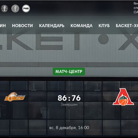
Ге
сп
ОА
ЗИН
НОВОСТИ
КАЛЕНДАРЬ
КОМАНДА
КЛУБ
БАСКЕТ-Х
МАТЧ-ЦЕНТР
86
:
76
Завершен
вс, 8 декабря, 16:00