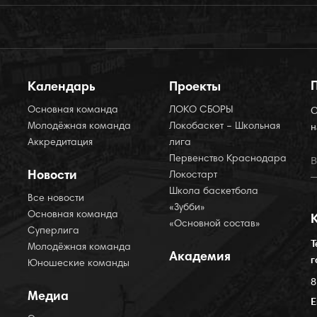
Календарь
Проекты
Основная команда
ЛОКО СБОРЫ
О
Молодёжная команда
Локобаскет – Школьная
н
Аккредитация
лига
Первенство Краснодара
Новости
Локостарт
Школа баскетбола
Все новости
«Зубби»
Основная команда
«Основной состав»
Суперлига
Т
Молодёжная команда
Академия
г
Юношеские команды
8
Медиа
E