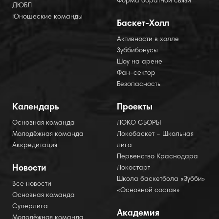
Форма обратной связи
ДЮБЛ
Юношеские команды
Баскет-Холл
Активности в холле
Зуббибонусы
Шоу на арене
Фан-сектор
Безопасность
Календарь
Проекты
Основная команда
ЛОКО СБОРЫ
Молодёжная команда
Локобаскет – Школьная
Аккредитация
лига
Первенство Краснодара
Новости
Локостарт
Школа баскетбола «Зубби»
Все новости
«Основной состав»
Основная команда
Суперлига
Академия
Молодёжная команда