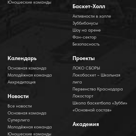
Юношеские команды
Баскет-Холл
Активности в холле
Зуббибонусы
Шоу на арене
Фан-сектор
Безопасность
Календарь
Проекты
Основная команда
ЛОКО СБОРЫ
Молодёжная команда
Локобаскет – Школьная
Аккредитация
лига
Первенство Краснодара
Новости
Локостарт
Школа баскетбола «Зубби»
Все новости
«Основной состав»
Основная команда
Суперлига
Академия
Молодёжная команда
Юношеские команды