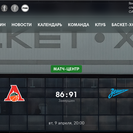
Ге
сп
ОА
ЗИН
НОВОСТИ
КАЛЕНДАРЬ
КОМАНДА
КЛУБ
БАСКЕТ-Х
МАТЧ-ЦЕНТР
86
:
91
Завершен
вт, 9 апреля, 20:00