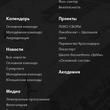
Фан-сектор
Безопасность
Календарь
Проекты
Основная команда
ЛОКО СБОРЫ
Молодёжная команда
Локобаскет – Школьная
Аккредитация
лига
Первенство Краснодара
Новости
Локостарт
Школа баскетбола «Зубби»
Все новости
«Основной состав»
Основная команда
Суперлига
Академия
Молодёжная команда
Юношеские команды
Медиа
Электронные программки
Фотогалерея