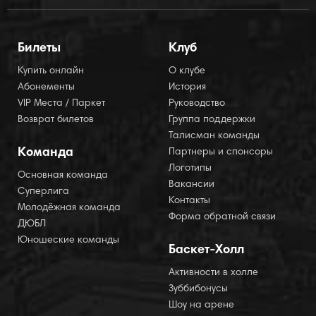
Билеты
Клуб
Купить онлайн
О клубе
Абонементы
История
VIP Места / Паркет
Руководство
Возврат билетов
Группа поддержки
Талисман команды
Команда
Партнеры и спонсоры
Логотипы
Основная команда
Вакансии
Суперлига
Контакты
Молодёжная команда
Форма обратной связи
ДЮБЛ
Юношеские команды
Баскет-Холл
Активности в холле
Зуббибонусы
Шоу на арене