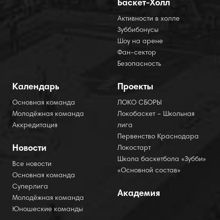
Баскет-Холл
Активности в холле
Зуббибонусы
Шоу на арене
Фан-сектор
Безопасность
Календарь
Проекты
Основная команда
ЛОКО СБОРЫ
Молодёжная команда
Локобаскет – Школьная
Аккредитация
лига
Первенство Краснодара
Новости
Локостарт
Школа баскетбола «Зубби»
Все новости
«Основной состав»
Основная команда
Суперлига
Академия
Молодёжная команда
Юношеские команды