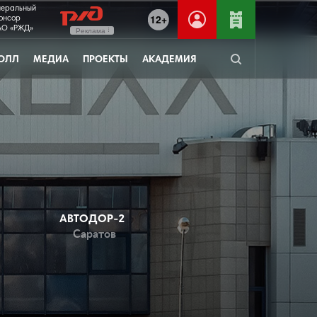
неральный
12+
онсор
О «РЖД»
Реклама
ОЛЛ
МЕДИА
ПРОЕКТЫ
АКАДЕМИЯ
АВТОДОР-2
Саратов