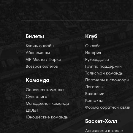
Билеты
Клуб
Купить онлайн
О клубе
Абонементы
История
VIP Места / Паркет
Руководство
Возврат билетов
Группа поддержки
Талисман команды
Команда
Партнеры и спонсоры
Логотипы
Основная команда
Вакансии
Суперлига
Контакты
Молодёжная команда
Форма обратной связи
ДЮБЛ
Юношеские команды
Баскет-Холл
Активности в холле