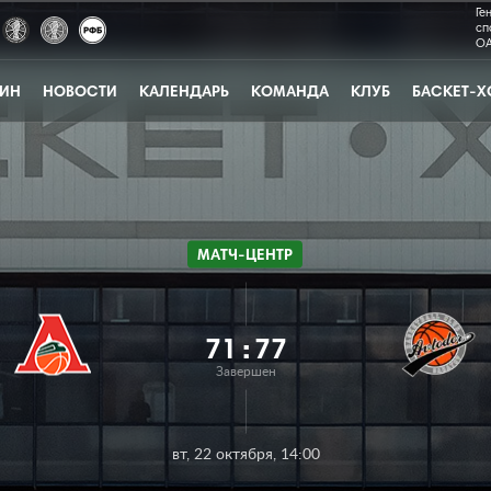
Ге
сп
ОА
ЗИН
НОВОСТИ
КАЛЕНДАРЬ
КОМАНДА
КЛУБ
БАСКЕТ-Х
МАТЧ-ЦЕНТР
71
:
77
Завершен
вт, 22 октября, 14:00