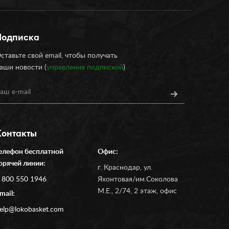
Подписка
ставьте свой email, чтобы получать
аши новости (
управление подпиской
)
Контакты
елефон бесплатной
Офис:
орячей линии:
г. Краснодар, ул.
 800 550 1946
Яхонтовая/им.Соколова
М.Е., 2/74, 2 этаж, офис
mail:
elp@lokobasket.com