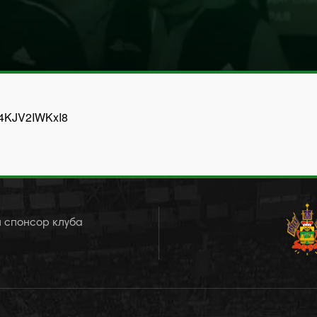
=4KJV2IWKxI8
 спонсор клуба