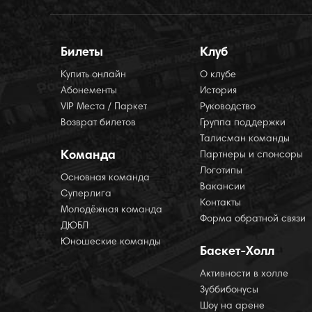
Билеты
Клуб
Купить онлайн
О клубе
Абонементы
История
VIP Места / Паркет
Руководство
Возврат билетов
Группа поддержки
Талисман команды
Команда
Партнеры и спонсоры
Логотипы
Основная команда
Вакансии
Суперлига
Контакты
Молодёжная команда
Форма обратной связи
ДЮБЛ
Юношеские команды
Баскет-Холл
Активности в холле
Зуббибонусы
Шоу на арене