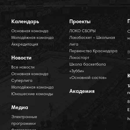
Календарь
Проекты
Основная команда
ЛОКО СБОРЫ
О
Молодёжная команда
Локобаскет – Школьная
н
Аккредитация
лига
Первенство Краснодара
Новости
Локостарт
Школа баскетбола
Все новости
«Зубби»
Основная команда
«Основной состав»
Суперлига
Т
Молодёжная команда
Академия
г
Юношеские команды
8
Медиа
E
Электронные
h
программки