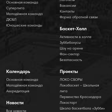
Логотипы
Основная команда
Вакансии
Суперлига
Контакты
Молодёжная команда
Форма обратной связи
ДЮБЛ
Юношеские команды
Баскет-Холл
Активности в холле
Зуббибонусы
Шоу на арене
Фан-сектор
Безопасность
Календарь
Проекты
Основная команда
ЛОКО СБОРЫ
Молодёжная команда
Локобаскет – Школьная
Аккредитация
лига
Первенство Краснодара
Новости
Локостарт
Школа баскетбола «Зубби»
Все новости