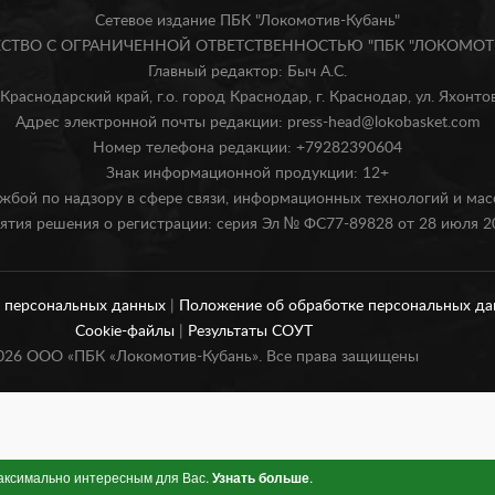
Сетевое издание ПБК "Локомотив-Кубань"
БЩЕСТВО С ОГРАНИЧЕННОЙ ОТВЕТСТВЕННОСТЬЮ "ПБК "ЛОКОМОТИ
Главный редактор: Быч А.С.
Краснодарский край, г.о. город Краснодар, г. Краснодар, ул. Яхонтова
Адрес электронной почты редакции: press-head@lokobasket.com
Номер телефона редакции: +79282390604
Знак информационной продукции: 12+
жбой по надзору в сфере связи, информационных технологий и ма
ятия решения о регистрации: серия Эл № ФС77-89828 от 28 июля 20
и персональных данных
|
Положение об обработке персональных д
Cookie-файлы
|
Результаты СОУТ
026
ООО «ПБК «Локомотив-Кубань». Все права защищены
максимально интересным для Вас.
Узнать больше
.