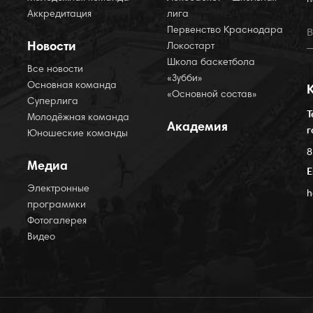
Аккредитация
лига
Первенство Краснодара
Новости
Локостарт
Школа баскетбола
Все новости
«Зубби»
Основная команда
«Основной состав»
Суперлига
Т
Молодёжная команда
Академия
г
Юношеские команды
8
Медиа
E
Электронные
h
программки
Фотогалерея
Видео