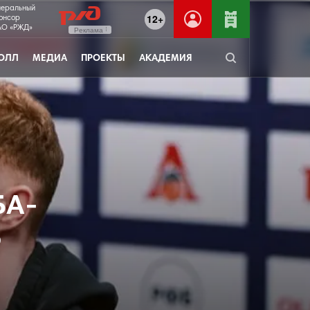
неральный
12+
онсор
О «РЖД»
Реклама
ОЛЛ
МЕДИА
ПРОЕКТЫ
АКАДЕМИЯ
БА-
5