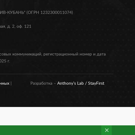
В-КУБАНЬ" (ОГРН 1232300011074)
я, д. 2, оф. 121
ссовых коммуникаций, регистрационный номер и дата
25 г.
анных
|
Разработка –
Anthony’s Lab /
StayFirst