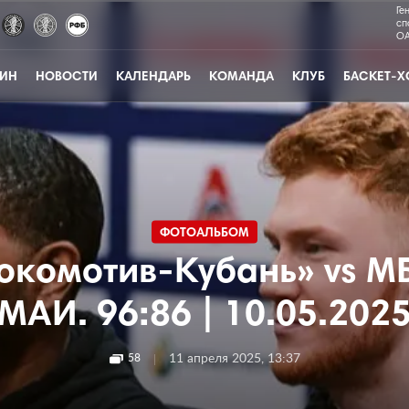
Ге
сп
ОА
ЗИН
НОВОСТИ
КАЛЕНДАРЬ
КОМАНДА
КЛУБ
БАСКЕТ-Х
ФОТОАЛЬБОМ
окомотив-Кубань» vs М
МАИ. 96:86 | 10.05.202
|
11 апреля 2025, 13:37
58