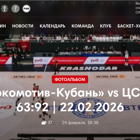
Ге
сп
ОА
ЗИН
НОВОСТИ
КАЛЕНДАРЬ
КОМАНДА
КЛУБ
БАСКЕТ-Х
ФОТОАЛЬБОМ
комотив-Кубань» vs Ц
63:92 | 22.02.2026
|
24 февраля, 18:38
37