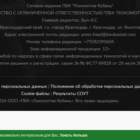
Сетевое издание ПБК "Локомотив-Кубань"
БЩЕСТВО С ОГРАНИЧЕННОЙ ОТВЕТСТВЕННОСТЬЮ "ПБК "ЛОКОМОТИ
Главный редактор: Быч А.С.
Краснодарский край, г.о. город Краснодар, г. Краснодар, ул. Яхонтова
Адрес электронной почты редакции: press-head@lokobasket.com
Номер телефона редакции: +79282390604
Знак информационной продукции: 12+
жбой по надзору в сфере связи, информационных технологий и ма
ятия решения о регистрации: серия Эл № ФС77-89828 от 28 июля 20
и персональных данных
|
Положение об обработке персональных д
Cookie-файлы
|
Результаты СОУТ
026
ООО «ПБК «Локомотив-Кубань». Все права защищены
максимально интересным для Вас.
Узнать больше
.