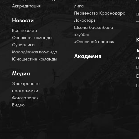
Аккредитация
лига
Первенство Краснодара
Новости
Локостарт
Школа баскетбола
Все новости
«Зубби»
Основная команда
«Основной состав»
Суперлига
Т
Молодёжная команда
Академия
г
Юношеские команды
8
Медиа
E
Электронные
h
программки
Фотогалерея
Видео