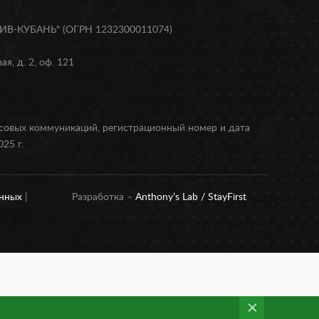
В-КУБАНЬ" (ОГРН 1232300011074)
я, д. 2, оф. 121
ссовых коммуникаций, регистрационный номер и дата
25 г.
анных
|
Разработка –
Anthony’s Lab /
StayFirst