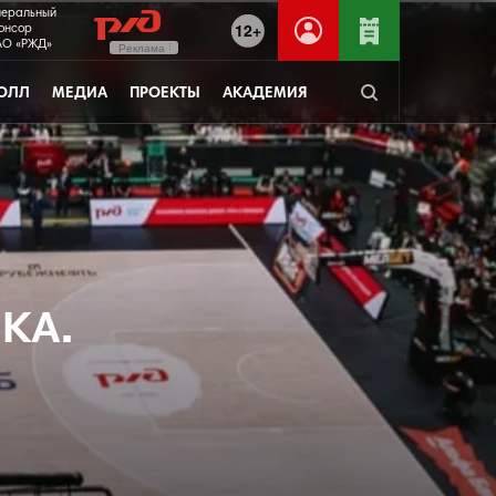
неральный
12+
онсор
О «РЖД»
Реклама
ОЛЛ
МЕДИА
ПРОЕКТЫ
АКАДЕМИЯ
СКА.