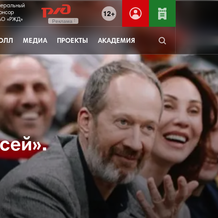
неральный
12+
онсор
О «РЖД»
Реклама
ОЛЛ
МЕДИА
ПРОЕКТЫ
АКАДЕМИЯ
сей».