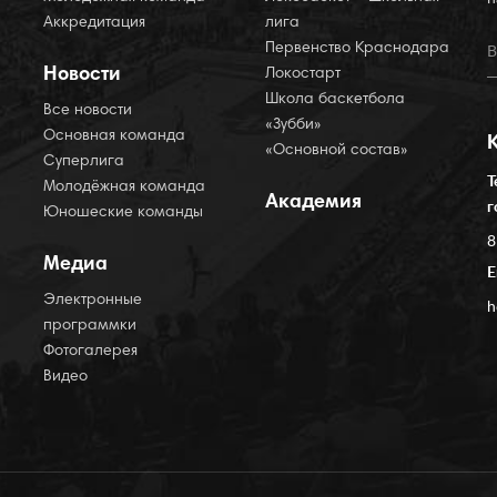
Аккредитация
лига
Первенство Краснодара
Новости
Локостарт
Школа баскетбола
Все новости
«Зубби»
Основная команда
«Основной состав»
Суперлига
Т
Молодёжная команда
Академия
г
Юношеские команды
8
Медиа
E
Электронные
h
программки
Фотогалерея
Видео