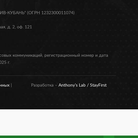
В-КУБАНЬ" (ОГРН 1232300011074)
я, д. 2, оф. 121
ссовых коммуникаций, регистрационный номер и дата
25 г.
анных
|
Разработка –
Anthony’s Lab /
StayFirst