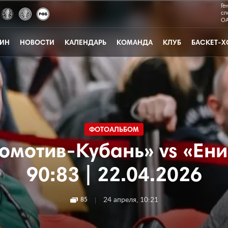
Ге
сп
ОА
ЗИН
НОВОСТИ
КАЛЕНДАРЬ
КОМАНДА
КЛУБ
БАСКЕТ-Х
ФОТОАЛЬБОМ
омотив-Кубань» vs «Ени
90:83 | 22.04.2026
|
24 апреля, 10:21
85