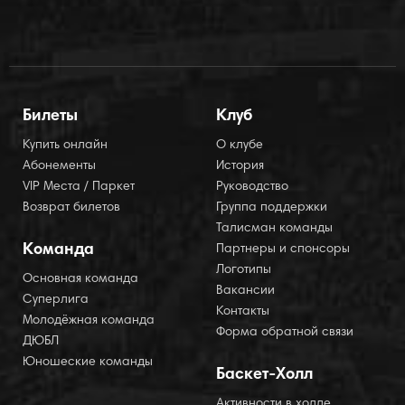
Билеты
Клуб
Купить онлайн
О клубе
Абонементы
История
VIP Места / Паркет
Руководство
Возврат билетов
Группа поддержки
Талисман команды
Команда
Партнеры и спонсоры
Логотипы
Основная команда
Вакансии
Суперлига
Контакты
Молодёжная команда
Форма обратной связи
ДЮБЛ
Юношеские команды
Баскет-Холл
Активности в холле