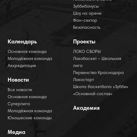
Зуббибонусы
Шоу на арене
Фан-сектор
Безопасность
Календарь
Проекты
Основная команда
ЛОКО СБОРЫ
Молодёжная команда
Локобаскет – Школьная
Аккредитация
лига
Первенство Краснодара
Новости
Локостарт
Школа баскетбола «Зубби»
Все новости
«Основной состав»
Основная команда
Суперлига
Академия
Молодёжная команда
Юношеские команды
Медиа