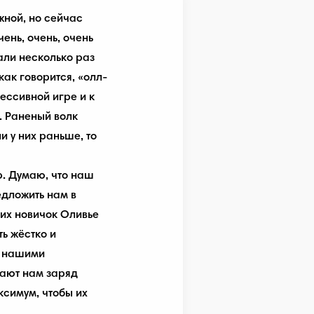
жной, но сейчас
ень, очень, очень
али несколько раз
как говорится, «олл-
рессивной игре и к
. Раненый волк
и у них раньше, то
р. Думаю, что наш
едложить нам в
 их новичок Оливье
ь жёстко и
д нашими
ают нам заряд
ксимум, чтобы их