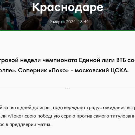
Краснодаре
9 марта 2024, 18:44
овой недели чемпионата Единой лиги ВТБ сост
олле». Соперник «Локо» - московский ЦСКА.
й за пять дней до игры, подтверждает градус ожидания вс
 ли «Локо» свою победную серию против самого титулован
ос в преддверии матча.