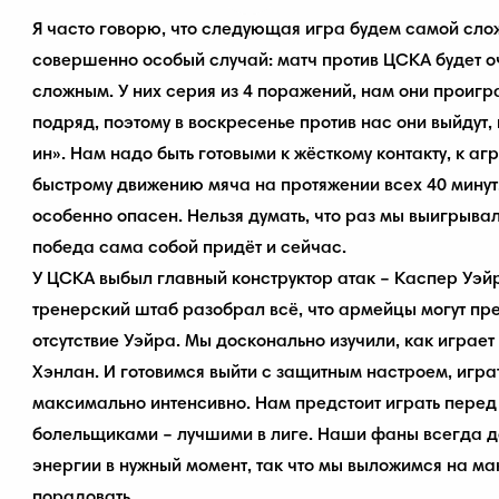
Я часто говорю, что следующая игра будем самой сло
совершенно особый случай: матч против ЦСКА будет оч
сложным. У них серия из 4 поражений, нам они проигр
подряд, поэтому в воскресенье против нас они выйдут, 
ин». Нам надо быть готовыми к жёсткому контакту, к аг
быстрому движению мяча на протяжении всех 40 минут
особенно опасен. Нельзя думать, что раз мы выигрывал
победа сама собой придёт и сейчас.
У ЦСКА выбыл главный конструктор атак – Каспер Уэй
тренерский штаб разобрал всё, что армейцы могут пр
отсутствие Уэйра. Мы досконально изучили, как играет
Хэнлан. И готовимся выйти с защитным настроем, играт
максимально интенсивно. Нам предстоит играть пере
болельщиками – лучшими в лиге. Наши фаны всегда д
энергии в нужный момент, так что мы выложимся на ма
порадовать.