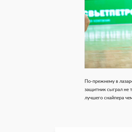
По-прежнему в лазаре
защитник сыграл не т
лучшего снайпера че