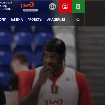
неральный
12+
онсор
О «РЖД»
Реклама
ОЛЛ
МЕДИА
ПРОЕКТЫ
АКАДЕМИЯ