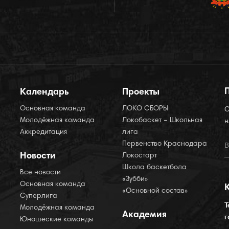
Календарь
Проекты
Основная команда
ЛОКО СБОРЫ
О
Молодёжная команда
Локобаскет – Школьная
н
Аккредитация
лига
Первенство Краснодара
Новости
Локостарт
Школа баскетбола
Все новости
«Зубби»
Основная команда
«Основной состав»
Суперлига
Т
Молодёжная команда
Академия
г
Юношеские команды