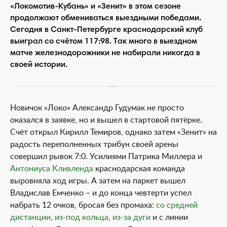
«Локомотив-Кубань» и «Зенит» в этом сезоне
продолжают обмениваться выездными победами.
Сегодня в Санкт-Петербурге краснодарский клуб
выиграл со счётом 117:98. Так много в выездном
матче железнодорожники не набирали никогда в
своей истории.
Новичок «Локо» Александр Гудумак не просто
оказался в заявке, но и вышел в стартовой пятёрке.
Счёт открыл Кирилл Темиров, однако затем «Зенит» на
радость переполненных трибун своей арены
совершил рывок 7:0. Усилиями Патрика Миллера и
Антониуса Кливленда
краснодарская команда
выровняла ход игры. А затем на паркет вышел
Владислав Емченко – и до конца чевтерти успел
набрать 12 очков, бросая без промаха:
со средней
дистанции
,
из-под кольца
,
из-за дуги
и с линии