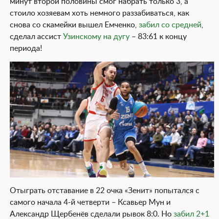
минут второй половины смог набрать только 3, а
стоило хозяевам хоть немного раззабиваться, как
снова со скамейки вышел Емченко,
забил со средней
,
сделал ассист
Узинскому на дугу
– 83:61 к концу
периода!
1 из 1
Отыграть отставание в 22 очка «Зенит» попытался с
самого начала 4-й четверти – Ксавьер Мун и
Александр Щербенёв сделали рывок 8:0. Но
забил 2+1