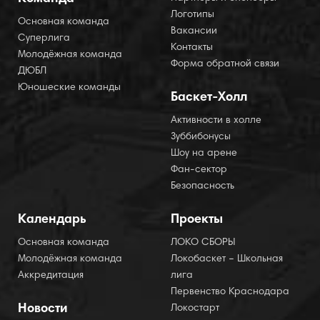
Логотипы
Основная команда
Вакансии
Суперлига
Контакты
Молодёжная команда
Форма обратной связи
ДЮБЛ
Юношеские команды
Баскет-Холл
Активности в холле
Зуббибонусы
Шоу на арене
Фан-сектор
Безопасность
Календарь
Проекты
Основная команда
ЛОКО СБОРЫ
Молодёжная команда
Локобаскет – Школьная
Аккредитация
лига
Первенство Краснодара
Новости
Локостарт