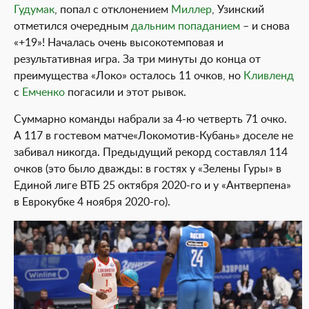
Гудумак
, попал с отклонением
Миллер
, Узинский
отметился очередным
дальним попаданием
– и снова
«+19»! Началась очень высокотемповая и
результативная игра. За три минуты до конца от
преимущества «Локо» осталось 11 очков, но
Кливленд
с
Емченко
погасили и этот рывок.
Суммарно команды набрали за 4-ю четверть 71 очко.
А 117 в гостевом матче«Локомотив-Кубань» доселе не
забивал никогда. Предыдущий рекорд составлял 114
очков (это было дважды: в гостях у «Зелены Гуры» в
Единой лиге ВТБ 25 октября 2020-го и у «Антверпена»
в Еврокубке 4 ноября 2020-го).