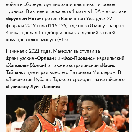
войдя в сборную лучших защищающихся игроков
турнира. В активе игрока есть 1 матч в НБА – в составе
«Бруклин Нетс»
против «Вашингтон Уизардс» 27
февраля 2019 года (116:125), где он за 8 минут набрал
4 очка, сделал 1 подбор и показал лучший в своей
команде «плюс-минус» (+15).
Начиная с 2021 года, Макколл выступал за
французские
«Орлеан»
и
«Фос-Прованс»
, израильский
«Хапоэль» (Холон)
, а также австралийский
«Кэрнс
Тайпанс»
, где играл вместе с Патриком Миллером. В
«Локомотив-Кубань» Таджер переходит из китайского
«Гуанчжоу Лунг Лайонс»
.