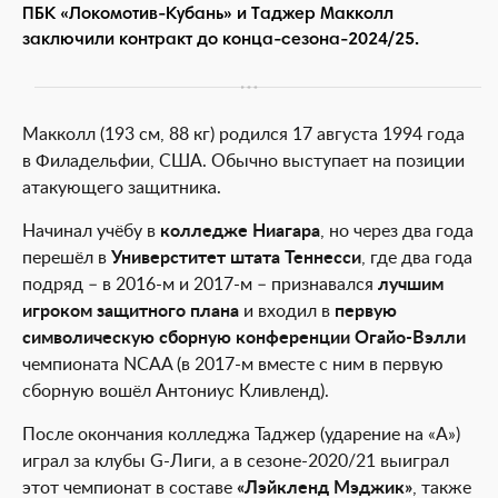
ПБК «Локомотив-Кубань» и Таджер Макколл
заключили контракт до конца-сезона-2024/25.
Макколл (193 см, 88 кг) родился 17 августа 1994 года
в Филадельфии, США. Обычно выступает на позиции
атакующего защитника.
Начинал учёбу в
колледже Ниагара
, но через два года
перешёл в
Универститет штата Теннесси
, где два года
подряд – в 2016-м и 2017-м – признавался
лучшим
игроком защитного плана
и входил в
первую
символическую сборную конференции Огайо-Вэлли
чемпионата NCAA (в 2017-м вместе с ним в первую
сборную вошёл Антониус Кливленд).
После окончания колледжа Таджер (ударение на «А»)
играл за клубы G-Лиги, а в сезоне-2020/21 выиграл
этот чемпионат в составе
«Лэйкленд Мэджик»
, также