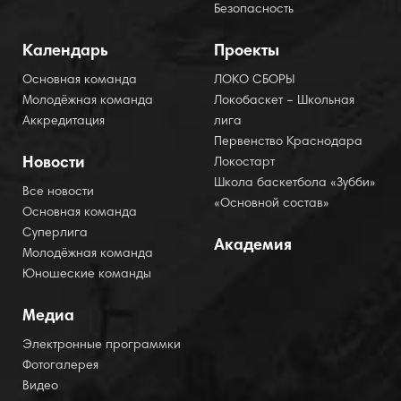
Безопасность
Календарь
Проекты
Основная команда
ЛОКО СБОРЫ
Молодёжная команда
Локобаскет – Школьная
Аккредитация
лига
Первенство Краснодара
Новости
Локостарт
Школа баскетбола «Зубби»
Все новости
«Основной состав»
Основная команда
Суперлига
Академия
Молодёжная команда
Юношеские команды
Медиа
Электронные программки
Фотогалерея
Видео