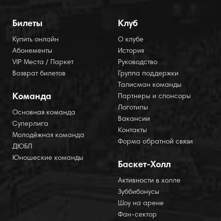
Билеты
Клуб
Купить онлайн
О клубе
Абонементы
История
VIP Места / Паркет
Руководство
Возврат билетов
Группа поддержки
Талисман команды
Команда
Партнеры и спонсоры
Логотипы
Основная команда
Вакансии
Суперлига
Контакты
Молодёжная команда
Форма обратной связи
ДЮБЛ
Юношеские команды
Баскет-Холл
Активности в холле
Зуббибонусы
Шоу на арене
Фан-сектор