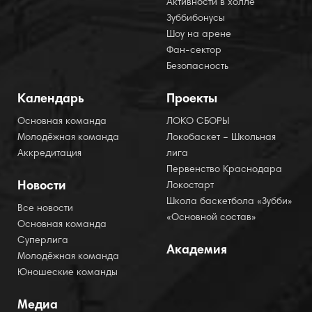
Активности в холле
Зуббибонусы
Шоу на арене
Фан-сектор
Безопасность
Календарь
Проекты
Основная команда
ЛОКО СБОРЫ
Молодёжная команда
Локобаскет – Школьная
Аккредитация
лига
Первенство Краснодара
Новости
Локостарт
Школа баскетбола «Зубби»
Все новости
«Основной состав»
Основная команда
Суперлига
Академия
Молодёжная команда
Юношеские команды
Медиа