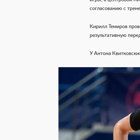
согласованию с трен
Кирилл Темиров провё
результативную перед
У Антона Квитковских 