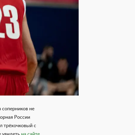
з соперников не
борная России
л трёхочковый с
е увидеть
на сайте