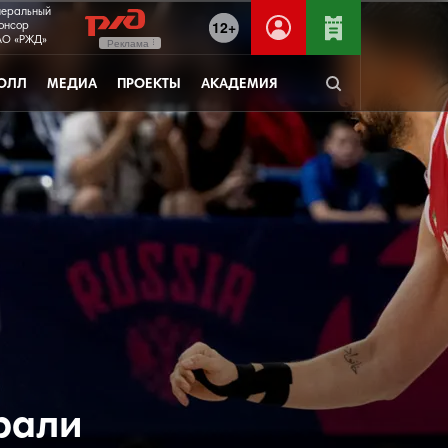
неральный
12+
онсор
О «РЖД»
Реклама
ОЛЛ
МЕДИА
ПРОЕКТЫ
АКАДЕМИЯ
рали