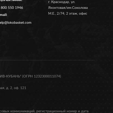
орячей линии:
г. Краснодар, ул.
 800 550 1946
Яхонтовая/им.Соколова
М.Е., 2/74, 2 этаж, офис
mail:
elp@lokobasket.com
В-КУБАНЬ" (ОГРН 1232300011074)
я, д. 2, оф. 121
ссовых коммуникаций, регистрационный номер и дата