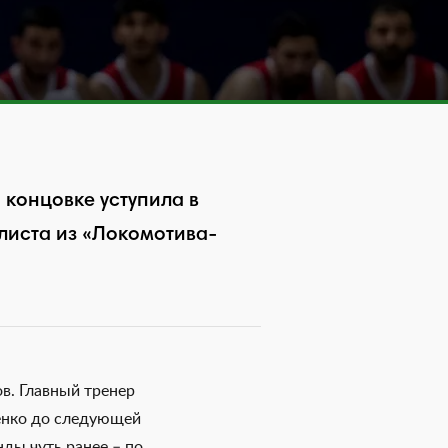
 концовке уступила в
олиста из «Локомотива-
в. Главный тренер
енко до следующей
ды чуть ранее – по