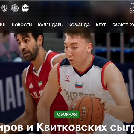
Ге
сп
ОА
ЗИН
НОВОСТИ
КАЛЕНДАРЬ
КОМАНДА
КЛУБ
БАСКЕТ-Х
СБОРНАЯ
иров и Квитковских сыг