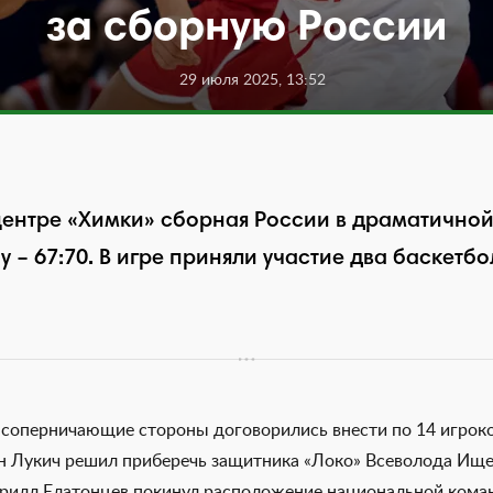
за сборную России
29 июля 2025, 13:52
центре «Химки» сборная России в драматичной
– 67:70. В игре приняли участие два баскетб
ч соперничающие стороны договорились внести по 14 игроко
н Лукич решил приберечь защитника «Локо» Всеволода Ищ
ирилл Елатонцев покинул расположение национальной коман