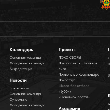
Календарь
Проекты
Основная команда
ЛОКО СБОРЫ
О
Молодёжная команда
Локобаскет – Школьная
н
Аккредитация
лига
Первенство Краснодара
Новости
Локостарт
Школа баскетбола
Все новости
«Зубби»
Основная команда
«Основной состав»
Суперлига
Т
Молодёжная команда
Академия