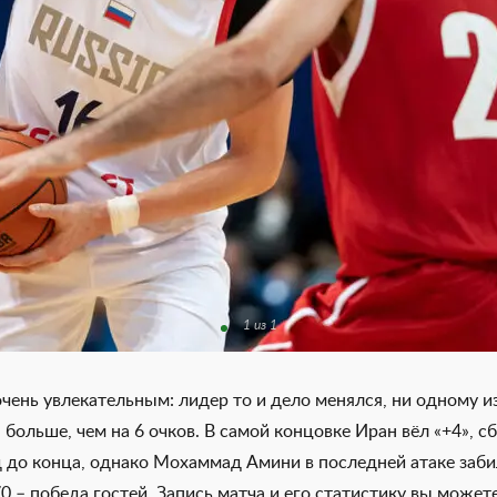
1 из 1
чень увлекательным: лидер то и дело менялся, ни одному и
 больше, чем на 6 очков. В самой концовке Иран вёл «+4», с
д до конца, однако Мохаммад Амини в последней атаке заби
0 – победа гостей. Запись матча и его статистику вы может