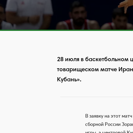
28 июля в баскетбольном 
товарищеском матче Ирану 
Кубань».
В заявку на этот мат
сборной России Зора
игры, а центровой К