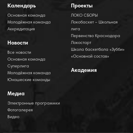
Календарь
Проекты
Основная команда
ЛОКО СБОРЫ
Молодёжная команда
Локобаскет – Школьная
Аккредитация
лига
Первенство Краснодара
Новости
Локостарт
Школа баскетбола «Зубби»
Все новости
«Основной состав»
Основная команда
Суперлига
Академия
Молодёжная команда
Юношеские команды
Медиа
Электронные программки
Фотогалерея
Видео