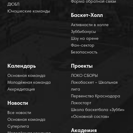
Форма обратной связи
ДЮБЛ
Юношеские команды
Баскет-Холл
Активности в холле
Зуббибонусы
Шоу на арене
Фан-сектор
Безопасность
Календарь
Проекты
Основная команда
ЛОКО СБОРЫ
Молодёжная команда
Локобаскет – Школьная
Аккредитация
лига
Первенство Краснодара
Новости
Локостарт
Школа баскетбола «Зубби»
Все новости
«Основной состав»
Основная команда
Суперлига
Академия