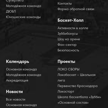
Суперлига
Контакты
Молодёжная команда
Форма обратной связи
ДЮБЛ
Юношеские команды
Баскет-Холл
Активности в холле
Зуббибонусы
Шоу на арене
Фан-сектор
Безопасность
Календарь
Проекты
Основная команда
ЛОКО СБОРЫ
Молодёжная команда
Локобаскет – Школьная
Аккредитация
лига
Первенство Краснодара
Новости
Локостарт
Школа баскетбола «Зубби»
Все новости
«Основной состав»
Основная команда