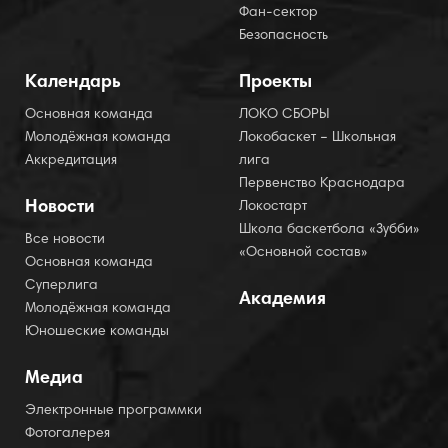
Фан-сектор
Безопасность
Календарь
Проекты
Основная команда
ЛОКО СБОРЫ
Молодёжная команда
Локобаскет – Школьная
Аккредитация
лига
Первенство Краснодара
Новости
Локостарт
Школа баскетбола «Зубби»
Все новости
«Основной состав»
Основная команда
Суперлига
Академия
Молодёжная команда
Юношеские команды
Медиа
Электронные программки
Фотогалерея