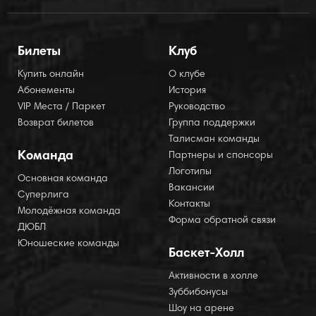
Билеты
Клуб
Купить онлайн
О клубе
Абонементы
История
VIP Места / Паркет
Руководство
Возврат билетов
Группа поддержки
Талисман команды
Команда
Партнеры и спонсоры
Логотипы
Основная команда
Вакансии
Суперлига
Контакты
Молодёжная команда
Форма обратной связи
ДЮБЛ
Юношеские команды
Баскет-Холл
Активности в холле
Зуббибонусы
Шоу на арене