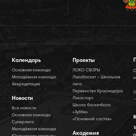
Календарь
Проекты
Основная команда
ЛОКО СБОРЫ
О
Молодёжная команда
Локобаскет – Школьная
н
Аккредитация
лига
Первенство Краснодара
Новости
Локостарт
Школа баскетбола
Все новости
«Зубби»
Основная команда
«Основной состав»
Суперлига
Т
Молодёжная команда
Академия
г