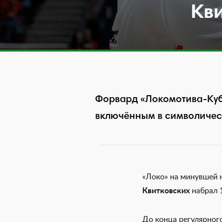
Кви
Форвард «Локомотива-Куба
включённым в символичес
«Локо» на минувшей 
Квитковских
набрал 1
До конца регулярного