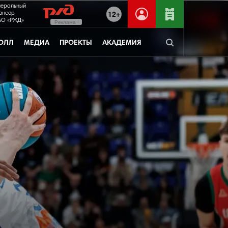
неральный
12+
онсор
О «РЖД»
Реклама
ОЛЛ
МЕДИА
ПРОЕКТЫ
АКАДЕМИЯ