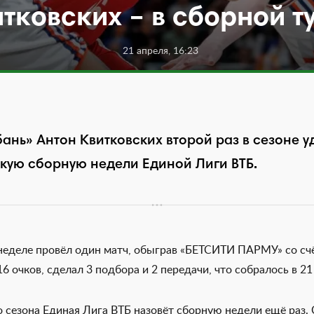
тковских – в сборной т
21 апреля, 16:23
нь» Антон Квитковских второй раз в сезоне у
кую сборную недели Единой Лиги ВТБ.
неделе провёл один матч, обыграв «БЕТСИТИ ПАРМУ» со счё
6 очков, сделал 3 подбора и 2 передачи, что собралось в 2
 сезона Единая Лига ВТБ назовёт сборную недели ещё раз. 