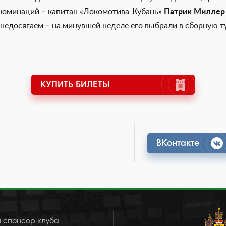
 номинаций – капитан «Локомотива-Кубань»
Патрик Миллер
недосягаем – на минувшей неделе его выбрали в сборную т
КУПИТЬ БИЛЕТЫ
ВКонтакте
 спонсор клуба