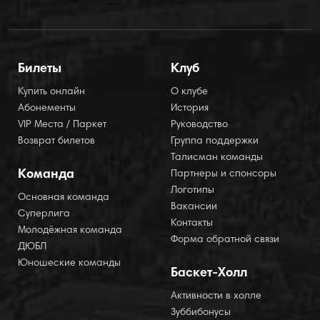
Билеты
Клуб
Купить онлайн
О клубе
Абонементы
История
VIP Места / Паркет
Руководство
Возврат билетов
Группа поддержки
Талисман команды
Команда
Партнеры и спонсоры
Логотипы
Основная команда
Вакансии
Суперлига
Контакты
Молодёжная команда
Форма обратной связи
ДЮБЛ
Юношеские команды
Баскет-Холл
Активности в холле
Зуббибонусы