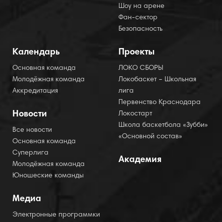
Шоу на арене
Фан-сектор
Безопасность
Календарь
Проекты
Основная команда
ЛОКО СБОРЫ
Молодёжная команда
Локобаскет – Школьная
Аккредитация
лига
Первенство Краснодара
Новости
Локостарт
Школа баскетбола «Зубби»
Все новости
«Основной состав»
Основная команда
Суперлига
Академия
Молодёжная команда
Юношеские команды
Медиа
Электронные программки