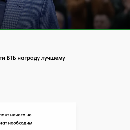
и ВТБ награду лучшему
лант ничего не
ьтат необходим