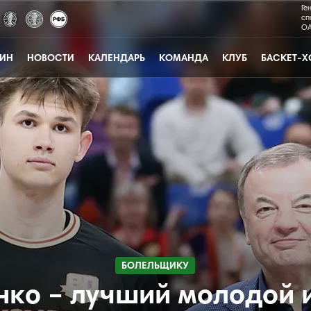
Ге
сп
ОА
ЗИН
НОВОСТИ
КАЛЕНДАРЬ
КОМАНДА
КЛУБ
БАСКЕТ-Х
БОЛЕЛЬЩИКУ
ко – лучший молодой 