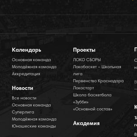
Календарь
Проекты
Основная команда
ЛОКО СБОРЫ
О
Молодёжная команда
Локобаскет – Школьная
н
Аккредитация
лига
Первенство Краснодара
Новости
Локостарт
Школа баскетбола
Все новости
«Зубби»
Основная команда
«Основной состав»
Суперлига
Т
Молодёжная команда
Академия
г
Юношеские команды
8