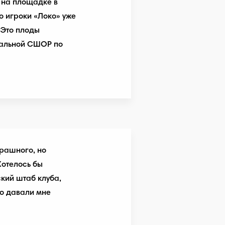
я на площадке в
то игроки «Локо» уже
 Это плоды
нальной СШОР по
трашного, но
Хотелось бы
кий штаб клуба,
то давали мне