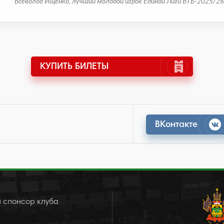
Всеволод Ищенко, лучший молодой игрок Единой Лиги ВТБ-2025/26
КУПИТЬ БИЛЕТЫ
ВКонтакте
 спонсор клуба