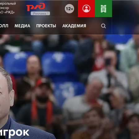
неральный
12+
онсор
О «РЖД»
Реклама
ОЛЛ
МЕДИА
ПРОЕКТЫ
АКАДЕМИЯ
игрок