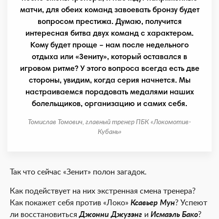
матчи, для обеих команд завоевать бронзу будет
вопросом престижа. Думаю, получится
интересная битва двух команд с характером.
Кому будет проще – нам после недельного
отдыха или «Зениту», который оставался в
игровом ритме? У этого вопроса всегда есть две
стороны, увидим, когда серия начнется. Мы
настраиваемся порадовать медалями наших
болельщиков, организацию и самих себя.
Томислав Томович, главный тренер ПБК «Локомотив-
Кубань»
Так что сейчас «Зенит» полон загадок.
Как подействует на них экстренная смена тренера?
Как покажет себя против «Локо»
Ксавьер Мун
? Успеют
ли восстановиться
Джонни Джузэнг
и
Исмаэль Бако
?