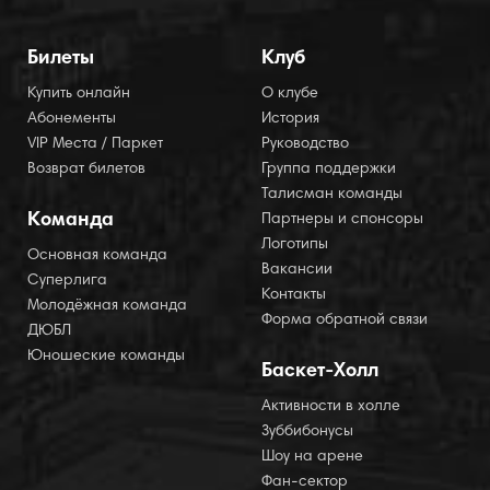
Билеты
Клуб
Купить онлайн
О клубе
Абонементы
История
VIP Места / Паркет
Руководство
Возврат билетов
Группа поддержки
Талисман команды
Команда
Партнеры и спонсоры
Логотипы
Основная команда
Вакансии
Суперлига
Контакты
Молодёжная команда
Форма обратной связи
ДЮБЛ
Юношеские команды
Баскет-Холл
Активности в холле
Зуббибонусы
Шоу на арене
Фан-сектор