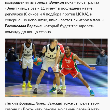
возвращения из аренды
Вольхин
пока что сыграл за
«Зенит» лишь раз – 11 минут в последнем матче
регулярки (0 очков и 4 подбора против ЦСКА), и
совершенно непонятно, вписывается ли игрок в планы
Ростислава Вергуна
, который будет тренировать
команду до конца сезона.
1 из 1
Лёгкий форвард
Павел Земский
тоже сыграл в этом
сезоне с «Локо» четырежды, но самый первый матч