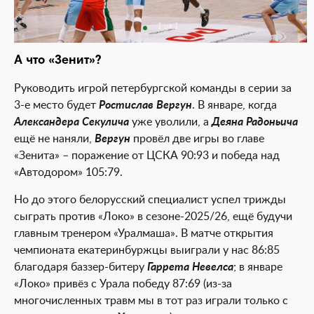
1 из 1
А что «Зенит»?
Руководить игрой петербургской команды в серии за
3-е место будет
Ростислав Вергун
. В январе, когда
Александера Секулича
уже уволили, а
Деяна Радоньича
ещё не наняли,
Вергун
провёл две игры во главе
«Зенита» – поражение от ЦСКА 90:93 и победа над
«Автодором» 105:79.
Но до этого белорусский специалист успел трижды
сыграть против «Локо» в сезоне-2025/26, ещё будучи
главным тренером «Уралмаша». В матче открытия
чемпионата екатеринбуржцы выиграли у нас 86:85
благодаря баззер-битеру
Гаррета Невелса
; в январе
«Локо» привёз с Урала победу 87:69 (из-за
многочисленных травм мы в тот раз играли только с