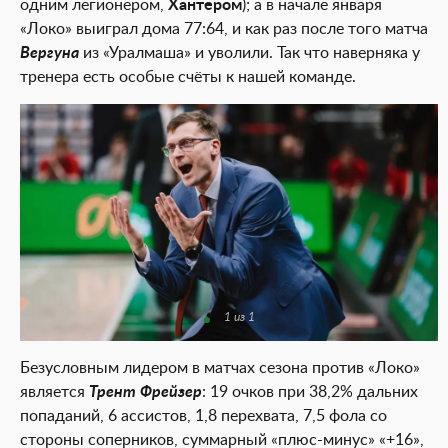
одним легионером,
Хантером
); а в начале января
«Локо» выиграл дома 77:64, и как раз после того матча
Вергуна
из «Уралмаша» и уволили. Так что наверняка у
тренера есть особые счёты к нашей команде.
1 из 1
Безусловным лидером в матчах сезона против «Локо»
является
Трент Фрейзер
: 19 очков при 38,2% дальних
попаданий, 6 ассистов, 1,8 перехвата, 7,5 фола со
стороны соперников, суммарный «плюс-минус» «+16»,