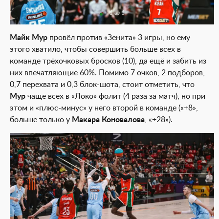
1 из 1
Майк Мур
провёл против «Зенита» 3 игры, но ему
этого хватило, чтобы совершить больше всех в
команде трёхочковых бросков (10), да ещё и забить из
них впечатляющие 60%. Помимо 7 очков, 2 подборов,
0,7 перехвата и 0,3 блок-шота, стоит отметить, что
Мур
чаще всех в «Локо» фолит (4 раза за матч), но при
этом и «плюс-минус» у него второй в команде («+8»,
больше только у
Макара Коновалова
, «+28»).