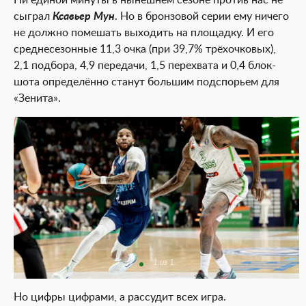
Ни единой минуты в нынешнем сезоне против нас не
сыграл
Ксавьер Мун
. Но в бронзовой серии ему ничего
не должно помешать выходить на площадку. И его
среднесезонные 11,3 очка (при 39,7% трёхочковых),
2,1 подбора, 4,9 передачи, 1,5 перехвата и 0,4 блок-
шота определённо станут большим подспорьем для
«Зенита».
1 из 1
Но цифры цифрами, а рассудит всех игра.