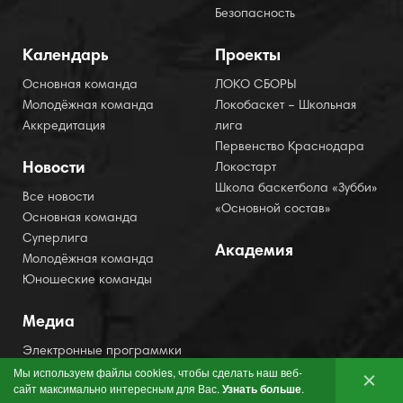
Безопасность
Календарь
Проекты
Основная команда
ЛОКО СБОРЫ
Молодёжная команда
Локобаскет – Школьная
Аккредитация
лига
Первенство Краснодара
Новости
Локостарт
Школа баскетбола «Зубби»
Все новости
«Основной состав»
Основная команда
Суперлига
Академия
Молодёжная команда
Юношеские команды
Медиа
Электронные программки
Мы используем файлы cookies, чтобы сделать наш веб-
Фотогалерея
сайт максимально интересным для Вас.
Узнать больше
.
Видео