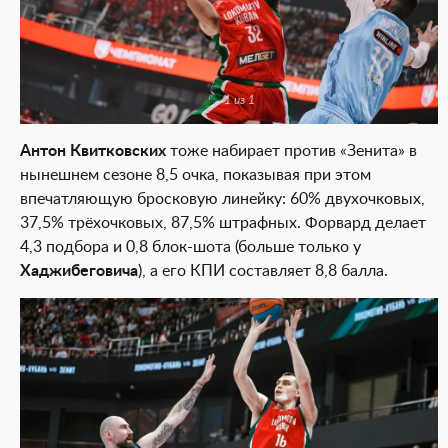
1 из 1
Антон Квитковских
тоже набирает против «Зенита» в
нынешнем сезоне 8,5 очка, показывая при этом
впечатляющую бросковую линейку: 60% двухочковых,
37,5% трёхочковых, 87,5% штрафных. Форвард делает
4,3 подбора и 0,8 блок-шота (больше только у
Хаджибеговича
), а его КПИ составляет 8,8 балла.