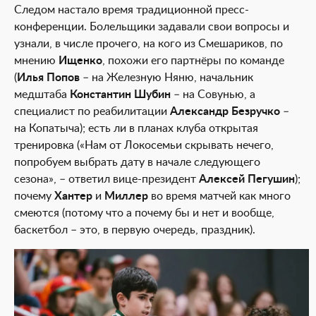
Следом настало время традиционной пресс-
конференции. Болельщики задавали свои вопросы и
узнали, в числе прочего, на кого из Смешариков, по
мнению
Ищенко
, похожи его партнёры по команде
(
Илья Попов
– на Железную Няню, начальник
медштаба
Константин Шубин
– на Совунью, а
специалист по реабилитации
Александр Безручко
–
на Копатыча); есть ли в планах клуба открытая
тренировка («Нам от Локосемьи скрывать нечего,
попробуем выбрать дату в начале следующего
сезона», – ответил вице-президент
Алексей Пегушин
);
почему
Хантер
и
Миллер
во время матчей как много
смеются (потому что а почему бы и нет и вообще,
баскетбол – это, в первую очередь, праздник).