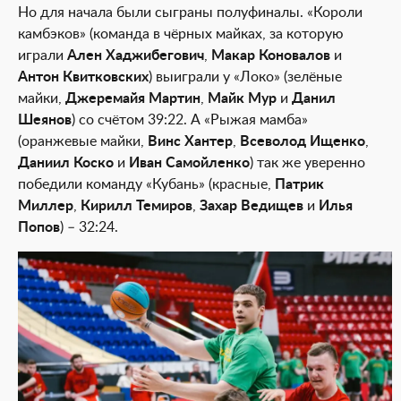
Но для начала были сыграны полуфиналы. «Короли
камбэков» (команда в чёрных майках, за которую
играли
Ален Хаджибегович
,
Макар Коновалов
и
Антон Квитковских
) выиграли у «Локо» (зелёные
майки,
Джеремайя Мартин
,
Майк Мур
и
Данил
Шеянов
) со счётом 39:22. А «Рыжая мамба»
(оранжевые майки,
Винс Хантер
,
Всеволод Ищенко
,
Даниил Коско
и
Иван Самойленко
) так же уверенно
победили команду «Кубань» (красные,
Патрик
Миллер
,
Кирилл Темиров
,
Захар Ведищев
и
Илья
Попов
) – 32:24.