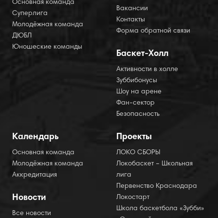
Основная команда
Вакансии
Суперлига
Контакты
Молодёжная команда
Форма обратной связи
ДЮБЛ
Юношеские команды
Баскет-Холл
Активности в холле
Зуббибонусы
Шоу на арене
Фан-сектор
Безопасность
Календарь
Проекты
Основная команда
ЛОКО СБОРЫ
Молодёжная команда
Локобаскет – Школьная
Аккредитация
лига
Первенство Краснодара
Новости
Локостарт
Школа баскетбола «Зубби»
Все новости