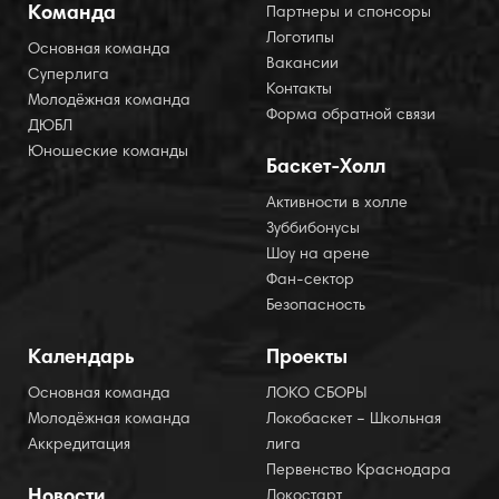
Команда
Партнеры и спонсоры
Логотипы
Основная команда
Вакансии
Суперлига
Контакты
Молодёжная команда
Форма обратной связи
ДЮБЛ
Юношеские команды
Баскет-Холл
Активности в холле
Зуббибонусы
Шоу на арене
Фан-сектор
Безопасность
Календарь
Проекты
Основная команда
ЛОКО СБОРЫ
Молодёжная команда
Локобаскет – Школьная
Аккредитация
лига
Первенство Краснодара
Новости
Локостарт