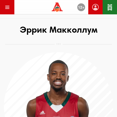
12+
Вернуться
Эррик Макколлум