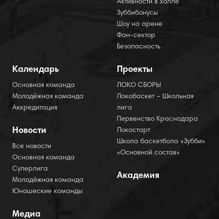
Активности в холле
Зуббибонусы
Шоу на арене
Фан-сектор
Безопасность
Календарь
Проекты
Основная команда
ЛОКО СБОРЫ
Молодёжная команда
Локобаскет – Школьная
Аккредитация
лига
Первенство Краснодара
Новости
Локостарт
Школа баскетбола «Зубби»
Все новости
«Основной состав»
Основная команда
Суперлига
Академия
Молодёжная команда
Юношеские команды
Медиа