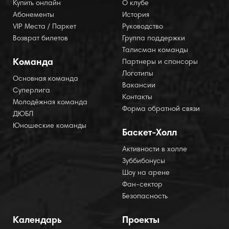
Купить онлайн
О клубе
Абонементы
История
VIP Места / Паркет
Руководство
Возврат билетов
Группа поддержки
Талисман команды
Команда
Партнеры и спонсоры
Логотипы
Основная команда
Вакансии
Суперлига
Контакты
Молодёжная команда
Форма обратной связи
ДЮБЛ
Юношеские команды
Баскет-Холл
Активности в холле
Зуббибонусы
Шоу на арене
Фан-сектор
Безопасность
Календарь
Проекты