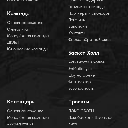
Возврат билетов
Группа поддержки
Талисман команды
Команда
Партнеры и спонсоры
Логотипы
Основная команда
Вакансии
Суперлига
Контакты
Молодёжная команда
Форма обратной связи
ДЮБЛ
Юношеские команды
Баскет-Холл
Активности в холле
Зуббибонусы
Шоу на арене
Фан-сектор
Безопасность
Календарь
Проекты
Основная команда
ЛОКО СБОРЫ
Молодёжная команда
Локобаскет – Школьная
Аккредитация
лига