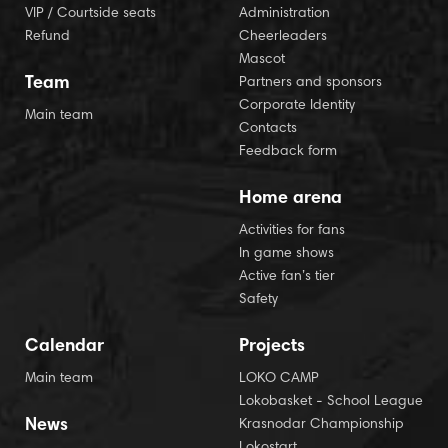
VIP / Courtside seats
Administration
Refund
Cheerleaders
Mascot
Team
Partners and sponsors
Corporate Identity
Main team
Contacts
Feedback form
Home arena
Activities for fans
In game shows
Active fan’s tier
Safety
Calendar
Projects
Main team
LOKO CAMP
Lokobasket - School League
News
Krasnodar Championship
Lokostart