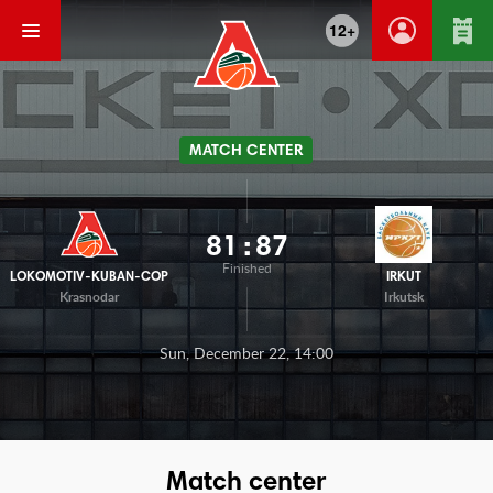
12+
MATCH CENTER
81
:
87
Finished
LOKOMOTIV-KUBAN-COP
IRKUT
Krasnodar
Irkutsk
Sun, December 22, 14:00
Match center