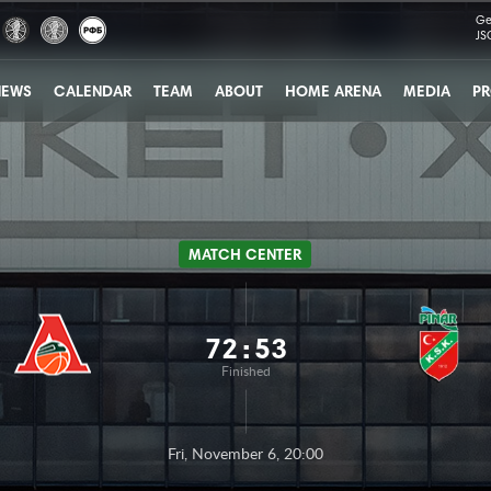
Ge
JS
NEWS
CALENDAR
TEAM
ABOUT
HOME ARENA
MEDIA
PR
MATCH CENTER
72
:
53
Finished
Fri, November 6, 20:00