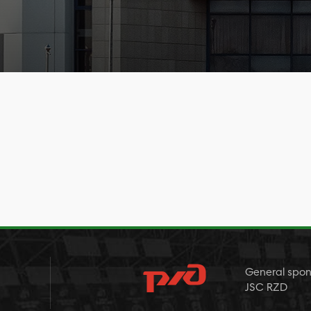
General spon
JSC RZD