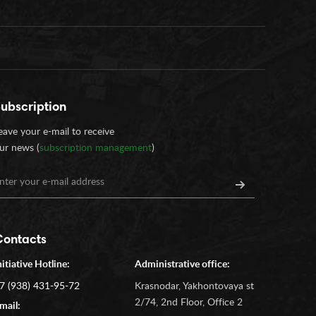
ubscription
eave your e-mail to receive
ur news (
subscription management
)
Contacts
nitiative Hotline:
Administrative office:
7 (938) 431-95-72
Krasnodar, Yakhontovaya st
2/74, 2nd Floor, Office 2
mail: