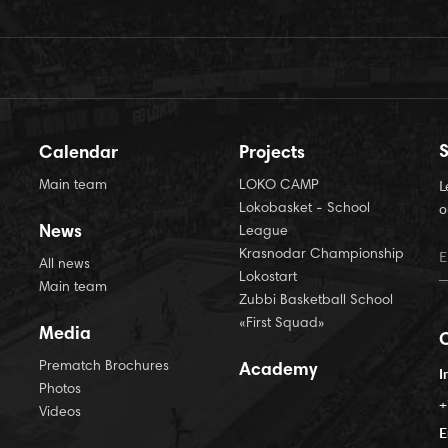
S
Calendar
Projects
Main team
LOKO CAMP
L
Lokobasket - School
o
News
League
Krasnodar Championship
All news
Lokostart
Main team
Zubbi Basketball School
«First Squad»
Media
Prematch Brochures
Academy
I
Photos
+
Videos
E