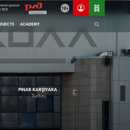
neral sponsor
12+
C RZD
Реклама
OJECTS
ACADEMY
PINAR KARŞIYAKA
Turkey