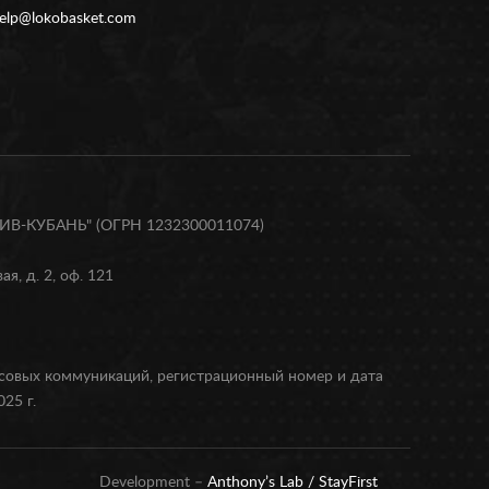
elp@lokobasket.com
В-КУБАНЬ" (ОГРН 1232300011074)
я, д. 2, оф. 121
ссовых коммуникаций, регистрационный номер и дата
25 г.
Development –
Anthony’s Lab /
StayFirst