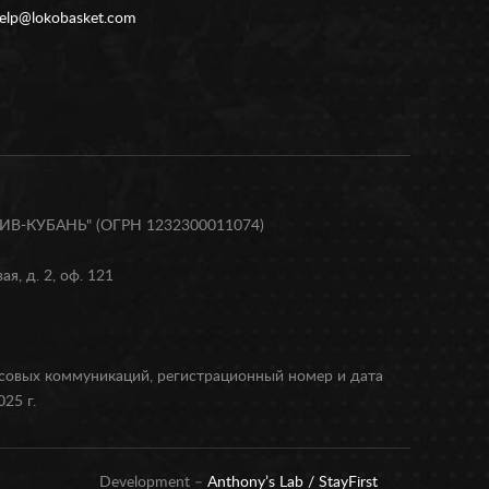
elp@lokobasket.com
В-КУБАНЬ" (ОГРН 1232300011074)
я, д. 2, оф. 121
ссовых коммуникаций, регистрационный номер и дата
25 г.
Development –
Anthony’s Lab /
StayFirst