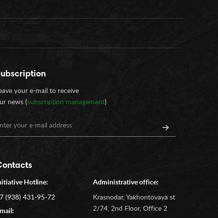
ubscription
eave your e-mail to receive
ur news (
subscription management
)
Contacts
nitiative Hotline:
Administrative office:
7 (938) 431-95-72
Krasnodar, Yakhontovaya st
2/74, 2nd Floor, Office 2
mail: