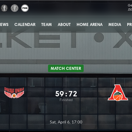
Ge
JS
NEWS
CALENDAR
TEAM
ABOUT
HOME ARENA
MEDIA
PR
MATCH CENTER
59
:
72
Finished
Sat, April 6, 17:00