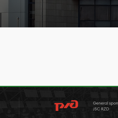
General spon
JSC RZD