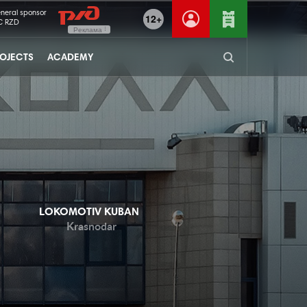
neral sponsor
12+
C RZD
Реклама
OJECTS
ACADEMY
LOKOMOTIV KUBAN
Krasnodar