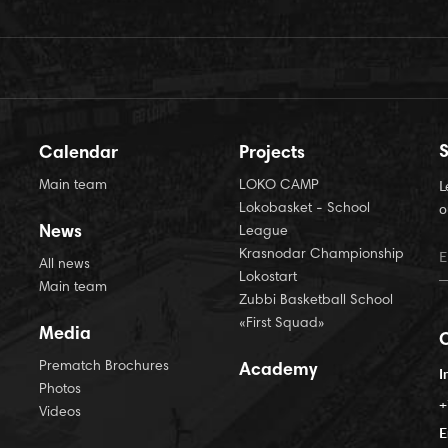
S
Calendar
Projects
Main team
LOKO CAMP
L
Lokobasket - School
o
News
League
Krasnodar Championship
All news
Lokostart
Main team
Zubbi Basketball School
«First Squad»
Media
Prematch Brochures
Academy
I
Photos
+
Videos
E