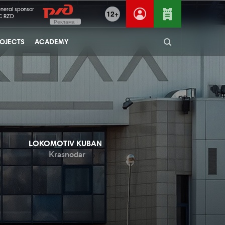
neral sponsor
12+
C RZD
Реклама
OJECTS
ACADEMY
LOKOMOTIV KUBAN
Krasnodar