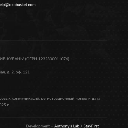
elp@lokobasket.com
В-КУБАНЬ" (ОГРН 1232300011074)
я, д. 2, оф. 121
ссовых коммуникаций, регистрационный номер и дата
25 г.
Development –
Anthony’s Lab /
StayFirst