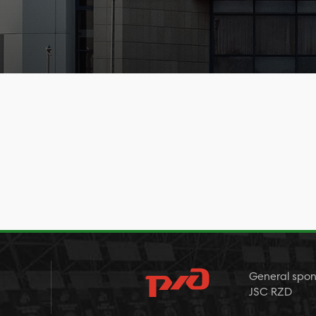
General spon
JSC RZD