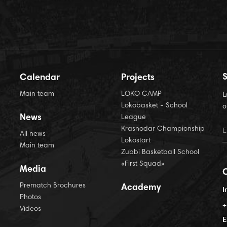
S
Calendar
Projects
Main team
LOKO CAMP
L
Lokobasket - School
o
News
League
Krasnodar Championship
All news
Lokostart
Main team
Zubbi Basketball School
«First Squad»
Media
Prematch Brochures
Academy
I
Photos
+
Videos
E