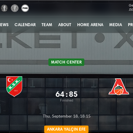
Ge
JS
NEWS
CALENDAR
TEAM
ABOUT
HOME ARENA
MEDIA
PR
MATCH CENTER
64
:
85
Finished
Thu, September 18, 18:15
ANKARA YALÇIN EFE