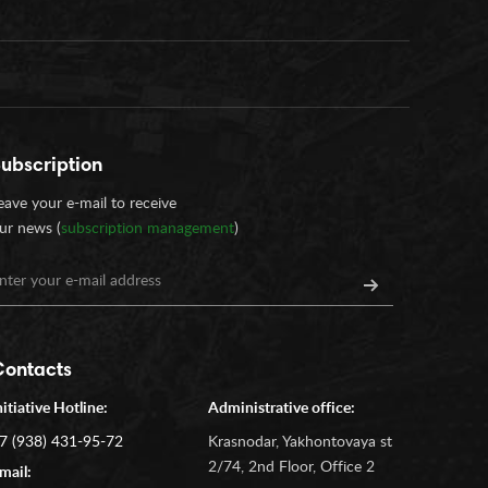
ubscription
eave your e-mail to receive
ur news (
subscription management
)
Contacts
nitiative Hotline:
Administrative office:
7 (938) 431-95-72
Krasnodar, Yakhontovaya st
2/74, 2nd Floor, Office 2
mail: