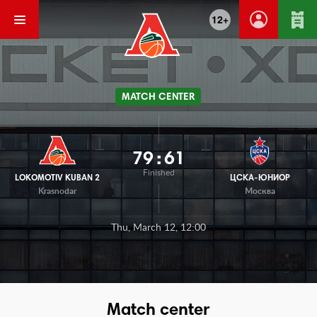
12+
MATCH CENTER
79
:
61
Finished
LOKOMOTIV KUBAN 2
ЦСКА-ЮНИОР
Krasnodar
Москва
Thu, March 12, 12:00
Match center